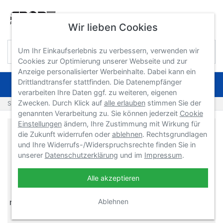
Wir lieben Cookies
Um Ihr Einkaufserlebnis zu verbessern, verwenden wir
Cookies zur Optimierung unserer Webseite und zur
Anzeige personalisierter Werbeinhalte. Dabei kann ein
Drittlandtransfer stattfinden. Die Datenempfänger
NAVIGATION
verarbeiten Ihre Daten ggf. zu weiteren, eigenen
Zwecken. Durch Klick auf
alle erlauben
stimmen Sie der
Startseite
Produkte
genannten Verarbeitung zu. Sie können jederzeit
Cookie
Einstellungen
ändern, Ihre Zustimmung mit Wirkung für
Sport-Tec GmbH Physio &
die Zukunft widerrufen oder
ablehnen
. Rechtsgrundlagen
und Ihre Widerrufs-/Widerspruchsrechte finden Sie in
Fitness
unserer
Datenschutzerklärung
und im
Impressum
.
Sport-Tec GmbH zählt seit 1995 zu den führenden
Versandhändlern in den Bereichen Physiotherapie,
Alle akzeptieren
Rehabilitation, Fitness und Wellness. Das Sortiment
reicht von A wie Aerobic Stepp bis Z für Zeitlupenball.
Ablehnen
Dazwischen finden Sie Artikel zur räumlichen