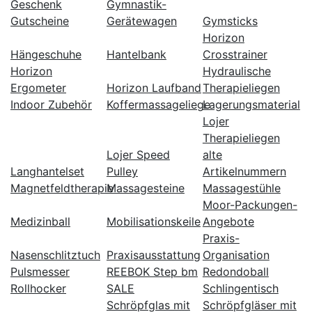
Geschenk
Gymnastik-
Gutscheine
Gerätewagen
Gymsticks
Horizon
Hängeschuhe
Hantelbank
Crosstrainer
Horizon
Hydraulische
Ergometer
Horizon Laufband
Therapieliegen
Indoor Zubehör
Koffermassageliege
Lagerungsmaterial
Lojer
Therapieliegen
Lojer Speed
alte
Langhantelset
Pulley
Artikelnummern
Magnetfeldtherapie
Massagesteine
Massagestühle
Moor-Packungen-
Medizinball
Mobilisationskeile
Angebote
Praxis-
Nasenschlitztuch
Praxisausstattung
Organisation
Pulsmesser
REEBOK Step bm
Redondoball
Rollhocker
SALE
Schlingentisch
Schröpfglas mit
Schröpfgläser mit