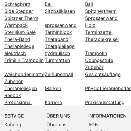
Schrägbrett
Ball
Ball
Side Stepper
Sitzballkissen
Spitznertherm
Spitzner Therm
Sprossenwand
Warmpack
sprossenwand
Holz
Sterillium Sale
Terminblock
Terminzettel
Thera-Band
Theraband
Therapiekreisel
Therapieliege
Therapieliege
elektrisch
hydraulisch
Trampolin
Trimilin Trampolin
Turnmatten
Übungsstufe
Zubehör
Weichbodenmatte
Zeitlupenball
Gesichtsauflage
Zubehör
Therapieliegen
Marken
Physiotherapiebedar
Reebok
Professional
Karriere
Praxisausstattung
SERVICE
ÜBER UNS
INFORMATIONEN
Katalog
Über uns
AGB