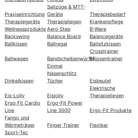
Seilzüge & MTT-
Praxiseinrichtung
Geräte
Therapiebedarf
Therapiegeräte
Therapieliegen
Krankenpflege
Wellnessprodukte
Aero Step
B-Ware
Backswing
Balance Board
Balancegeräte
Ballkissen
Ballregal
Ballsitzkissen
Crosstrainer
Ballwagen
Bandscheibenwürfel
Ellipsentrainer
Einmal
Nasenschlitz
Dinkelkissen
Tücher
Eisbeutel
Elektrische
Eis-Lolly
Eislolly
Therapieliegen
Ergo Fit Cardio
Ergo-Fit Power
Line
Line 3000
Ergo-Fit Produkte
Fango und
Wärmeträger
Finger Trainer
Flexibar
Sport-Tec