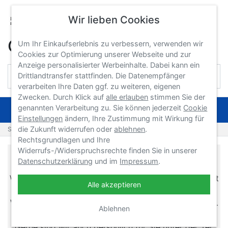
Wir lieben Cookies
Gymnastik & Fitness
Um Ihr Einkaufserlebnis zu verbessern, verwenden wir
Cookies zur Optimierung unserer Webseite und zur
Anzeige personalisierter Werbeinhalte. Dabei kann ein
Drittlandtransfer stattfinden. Die Datenempfänger
verarbeiten Ihre Daten ggf. zu weiteren, eigenen
Zwecken. Durch Klick auf
alle erlauben
stimmen Sie der
genannten Verarbeitung zu. Sie können jederzeit
Cookie
NAVIGATION
Einstellungen
ändern, Ihre Zustimmung mit Wirkung für
die Zukunft widerrufen oder
ablehnen
.
Startseite
Produkte
Gymnastik & Fitness
Rechtsgrundlagen und Ihre
Widerrufs-/Widerspruchsrechte finden Sie in unserer
Gymnastik & Fitness Shop
Datenschutzerklärung
und im
Impressum
.
Willkommen im
Gymnastik & Fitness
Bereich von Sport
Alle akzeptieren
Tec.
Wir bieten Ihnen eine große Auswahl zu fairen Preisen.
Ablehnen
Wünschen Sie eine kompetente Beratung?
Gerne sind wir auch persönlich für Sie unter der Tel: