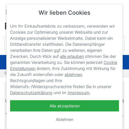
Wir lieben Cookies
Reebok Professional
Um Ihr Einkaufserlebnis zu verbessern, verwenden wir
Cookies zur Optimierung unserer Webseite und zur
Anzeige personalisierter Werbeinhalte. Dabei kann ein
Drittlandtransfer stattfinden. Die Datenempfänger
verarbeiten Ihre Daten ggf. zu weiteren, eigenen
Zwecken. Durch Klick auf
alle erlauben
stimmen Sie der
NAVIGATION
genannten Verarbeitung zu. Sie können jederzeit
Cookie
Einstellungen
ändern, Ihre Zustimmung mit Wirkung für
Startseite
Produkte
Reebok Professional
die Zukunft widerrufen oder
ablehnen
.
Rechtsgrundlagen und Ihre
Widerrufs-/Widerspruchsrechte finden Sie in unserer
Reebok Professional Shop
Datenschutzerklärung
und im
Impressum
.
Willkommen im
Reebok Professional
Bereich von Sport
Alle akzeptieren
Tec.
Wir bieten Ihnen eine große Auswahl zu fairen Preisen.
Ablehnen
Wünschen Sie eine kompetente Beratung?
Gerne sind wir auch persönlich für Sie unter der Tel: