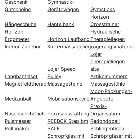
Geschenk
Gymnastik-
Gutscheine
Gerätewagen
Gymsticks
Horizon
Hängeschuhe
Hantelbank
Crosstrainer
Horizon
Hydraulische
Ergometer
Horizon Laufband
Therapieliegen
Indoor Zubehör
Koffermassageliege
Lagerungsmaterial
Lojer
Therapieliegen
Lojer Speed
alte
Langhantelset
Pulley
Artikelnummern
Magnetfeldtherapie
Massagesteine
Massagestühle
Moor-Packungen-
Medizinball
Mobilisationskeile
Angebote
Praxis-
Nasenschlitztuch
Praxisausstattung
Organisation
Pulsmesser
REEBOK Step bm
Redondoball
Rollhocker
SALE
Schlingentisch
Schröpfglas mit
Schröpfgläser mit