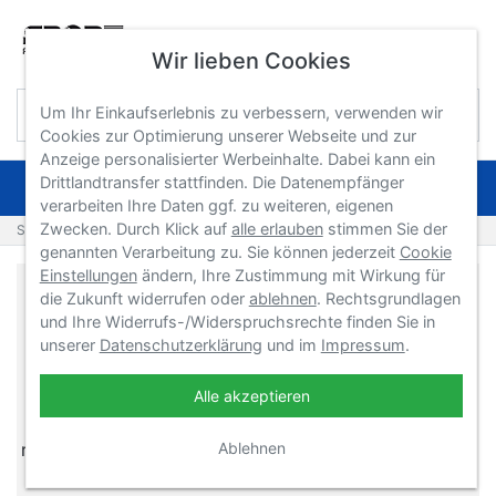
Wir lieben Cookies
Um Ihr Einkaufserlebnis zu verbessern, verwenden wir
Cookies zur Optimierung unserer Webseite und zur
Anzeige personalisierter Werbeinhalte. Dabei kann ein
Drittlandtransfer stattfinden. Die Datenempfänger
NAVIGATION
verarbeiten Ihre Daten ggf. zu weiteren, eigenen
Zwecken. Durch Klick auf
alle erlauben
stimmen Sie der
Startseite
Produkte
genannten Verarbeitung zu. Sie können jederzeit
Cookie
Einstellungen
ändern, Ihre Zustimmung mit Wirkung für
Sport-Tec GmbH Physio &
die Zukunft widerrufen oder
ablehnen
. Rechtsgrundlagen
und Ihre Widerrufs-/Widerspruchsrechte finden Sie in
Fitness
unserer
Datenschutzerklärung
und im
Impressum
.
Sport-Tec GmbH zählt seit 1995 zu den führenden
Versandhändlern in den Bereichen Physiotherapie,
Alle akzeptieren
Rehabilitation, Fitness und Wellness. Das Sortiment
reicht von A wie Aerobic Stepp bis Z für Zeitlupenball.
Ablehnen
Dazwischen finden Sie Artikel zur räumlichen