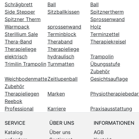
Schrägbrett
Ball
Ball
Side Stepper
Sitzballkissen
Spitznertherm
Spitzner Therm
Sprossenwand
Warmpack
sprossenwand
Holz
Sterillium Sale
Terminblock
Terminzettel
Thera-Band
Theraband
Therapiekreisel
Therapieliege
Therapieliege
elektrisch
hydraulisch
Trampolin
Trimilin Trampolin
Turnmatten
Übungsstufe
Zubehör
Weichbodenmatte
Zeitlupenball
Gesichtsauflage
Zubehör
Therapieliegen
Marken
Physiotherapiebedar
Reebok
Professional
Karriere
Praxisausstattung
SERVICE
ÜBER UNS
INFORMATIONEN
Katalog
Über uns
AGB