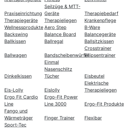
Seilzüge & MTT-
Praxiseinrichtung
Geräte
Therapiebedarf
Therapiegeräte
Therapieliegen
Krankenpflege
Wellnessprodukte
Aero Step
B-Ware
Backswing
Balance Board
Balancegeräte
Ballkissen
Ballregal
Ballsitzkissen
Crosstrainer
Ballwagen
Bandscheibenwürfel
Ellipsentrainer
Einmal
Nasenschlitz
Dinkelkissen
Tücher
Eisbeutel
Elektrische
Eis-Lolly
Eislolly
Therapieliegen
Ergo Fit Cardio
Ergo-Fit Power
Line
Line 3000
Ergo-Fit Produkte
Fango und
Wärmeträger
Finger Trainer
Flexibar
Sport-Tec