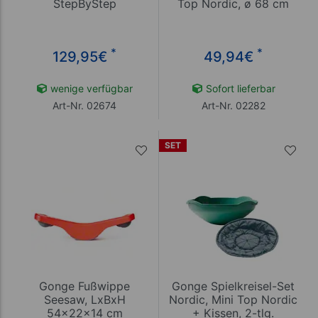
StepByStep
Top Nordic, ø 68 cm
*
*
129,95
€
49,94
€
wenige verfügbar
Sofort lieferbar
Art-Nr. 02674
Art-Nr. 02282
SET
Gonge Fußwippe
Gonge Spielkreisel-Set
Seesaw, LxBxH
Nordic, Mini Top Nordic
54x22x14 cm
+ Kissen, 2-tlg.