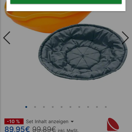
-10 %
Set Inhalt anzeigen
89,95
€
99,89
€
inkl. MwSt.