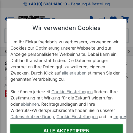
Zum Kaufbereich springen
Zur Produktbeschreibung spring
+49 (0) 6331 1480-0
‐ Beratung & Bestellung
Wir verwenden Cookies
Um Ihr Einkaufserlebnis zu verbessern, verwenden wir
Cookies zur Optimierung unserer Webseite und zur
22/53
Start
Spiel- Therapiegeräte
Bewegungsspiele
Anzeige personalisierter Werbeinhalte. Dabei kann ein
Drittlandtransfer stattfinden. Die Datenempfänger
Gonge Spielkreisel-Set, Mini Top orange +
verarbeiten Ihre Daten ggf. zu weiteren, eigenen
Kissen, 2-tlg.
Zwecken. Durch Klick auf
alle erlauben
stimmen Sie der
genannten Verarbeitung zu.
Art-Nr. 02284
Sie können jederzeit
Cookie Einstellungen
ändern, Ihre
SET %
Zustimmung mit Wirkung für die Zukunft widerrufen
oder
ablehnen
. Rechtsgrundlagen und Ihre
Widerrufs-/Widerspruchsrechte finden Sie in unserer
Datenschutzerklärung
,
Cookie Einstellungen
und im
Impress
ALLE AKZEPTIEREN