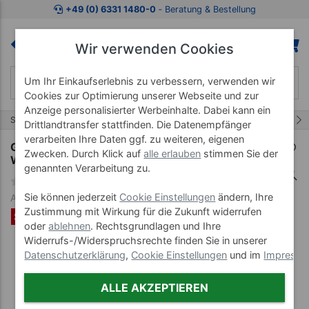
Zum Kaufbereich springen
Zur Produktbeschreibung spring
+49 (0) 6331 1480-0
‐ Beratung & Bestellung
Wir verwenden Cookies
Um Ihr Einkaufserlebnis zu verbessern, verwenden wir
Cookies zur Optimierung unserer Webseite und zur
Anzeige personalisierter Werbeinhalte. Dabei kann ein
18/115
Start
Balanceartikel
Balance & Therapie
Drittlandtransfer stattfinden. Die Datenempfänger
verarbeiten Ihre Daten ggf. zu weiteren, eigenen
Gonge Balance-Set, Fluss-Steine + Balance-
Zwecken. Durch Klick auf
alle erlauben
stimmen Sie der
Weg Nordic, 13-tlg.
genannten Verarbeitung zu.
Sie können jederzeit
Cookie Einstellungen
ändern, Ihre
Art-Nr. 02290
Zustimmung mit Wirkung für die Zukunft widerrufen
SET %
oder
ablehnen
. Rechtsgrundlagen und Ihre
Widerrufs-/Widerspruchsrechte finden Sie in unserer
Datenschutzerklärung
,
Cookie Einstellungen
und im
Impress
ALLE AKZEPTIEREN